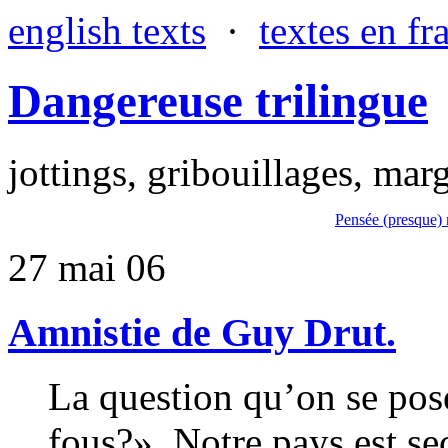
english texts
·
textes en fr
Dangereuse trilingue
jottings, gribouillages, marg
Pensée (presque) 
27 mai 06
Amnistie de Guy Drut.
La question qu’on se pose
fous?». Notre pays est sec