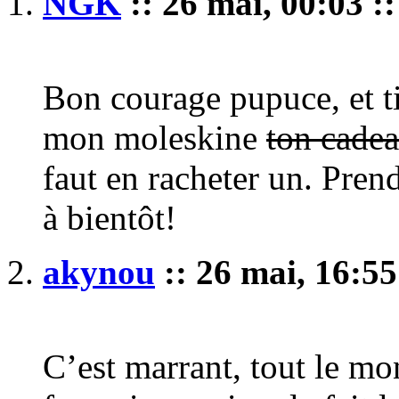
NGK
:: 26 mai, 00:03 :
Bon courage pupuce, et ti
mon moleskine
ton cade
faut en racheter un. Prend
à bientôt!
akynou
:: 26 mai, 16:55
C’est marrant, tout le mo