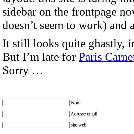
sidebar on the frontpage no
doesn’t seem to work) and 
It still looks quite ghastly,
But I’m late for
Paris Carne
Sorry …
Nom
Adresse email
site web